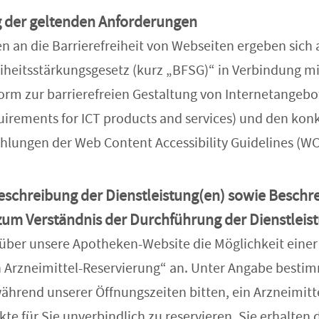
g der geltenden Anforderungen
n an die Barrierefreiheit von Webseiten ergeben sich 
reiheitsstärkungsgesetz (kurz „BFSG)“ in Verbindung m
rm zur barrierefreien Gestaltung von Internetangeb
quirements for ICT products and services) und den kon
ungen der Web Content Accessibility Guidelines (WC
eschreibung der Dienstleistung(en) sowie Besch
zum Verständnis der Durchführung der Dienstleis
 über unsere Apotheken-Website die Möglichkeit einer
 Arzneimittel-Reservierung“ an. Unter Angabe besti
ährend unserer Öffnungszeiten bitten, ein Arzneimitt
e für Sie unverbindlich zu reservieren. Sie erhalten 