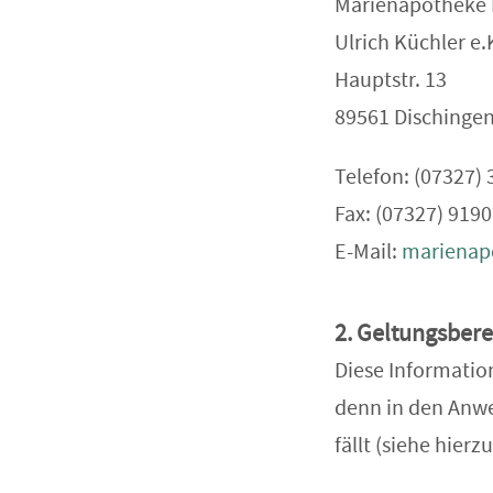
Marienapotheke 
Ulrich Küchler e
Hauptstr. 13
89561 Dischinge
Telefon: (07327) 
Fax: (07327) 919
E-Mail:
marienap
2. Geltungsberei
Diese Information
denn in den Anwe
fällt (siehe hierz