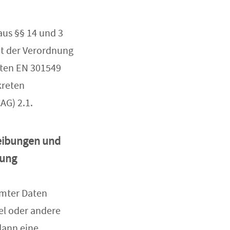
aus §§ 14 und 3
it der Verordnung
oten EN 301549
kreten
AG) 2.1.
reibungen und
tung
mmter Daten
el oder andere
dann eine