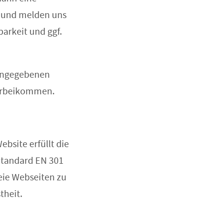
e und melden uns
barkeit und ggf.
 angegebenen
vorbeikommen.
bsite erfüllt die
Standard EN 301
reie Webseiten zu
theit.